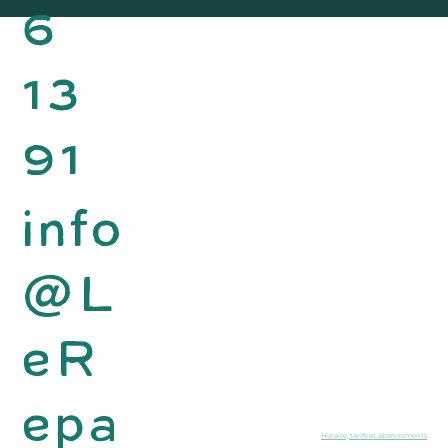
6
13
91
info
@L
eR
epa
Horaire, tarifs et abonnements