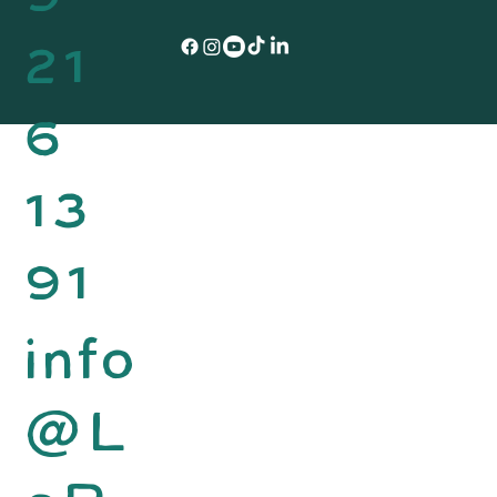
9
21
6
13
91
info
@L