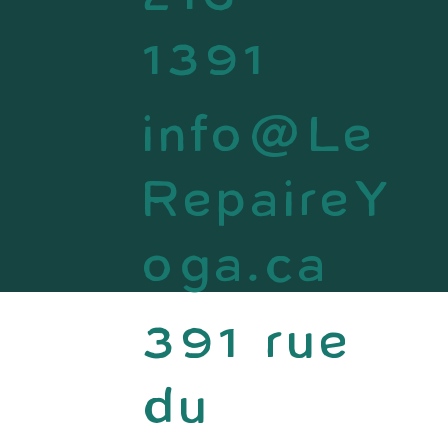
216
1391
info@Le
RepaireY
oga.ca
391 rue
du