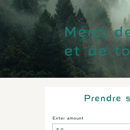
Merci d
et de t
Prendre s
Enter amount
$