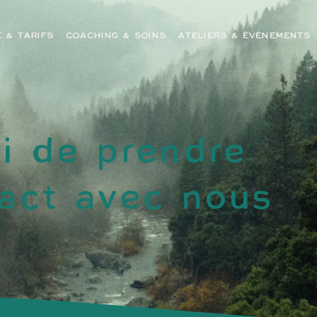
E & TARIFS
COACHING & SOINS
ATELIERS & ÉVÉNEMENTS
i de prendre
act avec nous