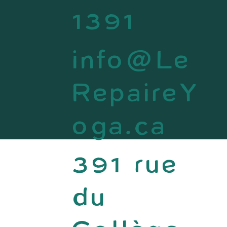
1391
info@Le
RepaireY
oga.ca
391 rue
du