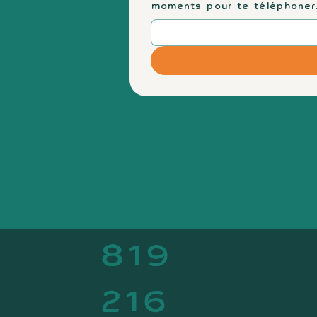
moments pour te téléphoner
819
216