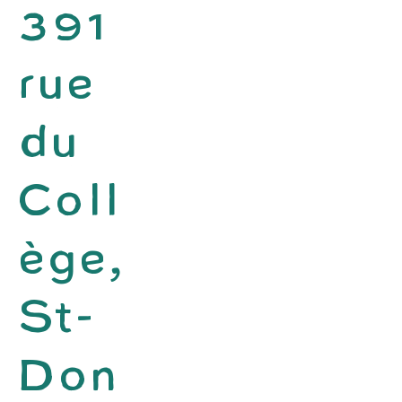
391
rue
du
Coll
ège,
St-
Don