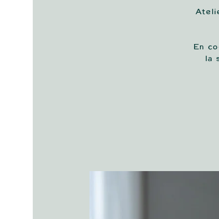
Ateli
En co
la 