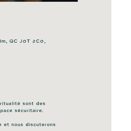
alm, QC J0T 2C0,
itualité sont des 
ace sécuritaire.
e et nous discuterons 