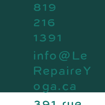
819
216
1391
info@Le
RepaireY
oga.ca