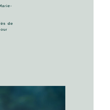
Marie-
fés de
pour