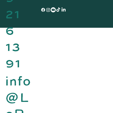
21
6
13
91
info
@L