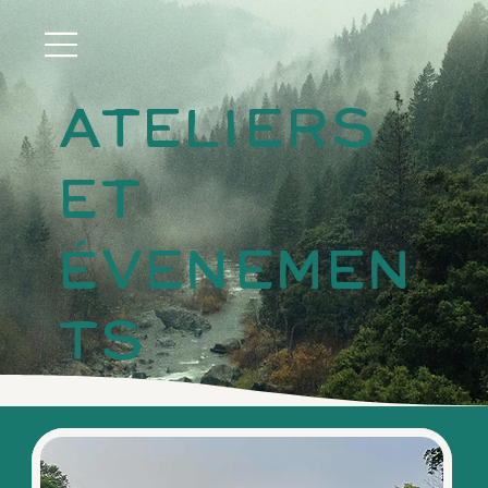
ATELIERS
ET
ÉVENEMEN
TS