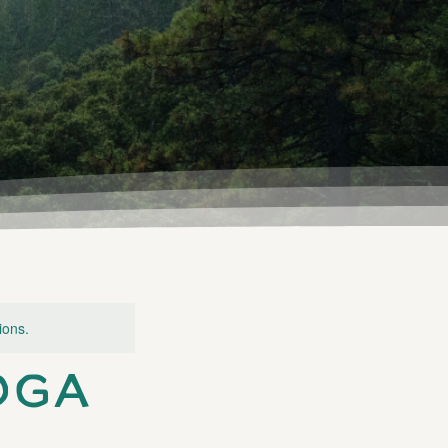
ions.
OGA