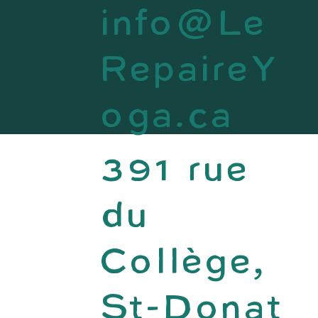
info@Le
RepaireY
oga.ca
391 rue
du
Collège,
St-Donat