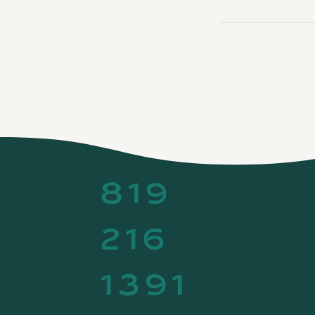
819
216
1391