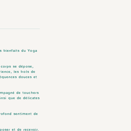
s bienfaits du Yoga
e corps se dépose,
rience, les bols de
fréquences douces et
ompagné de touchers
insi que de délicates
profond sentiment de
oser et de recevoir.