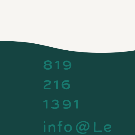
819
216
1391
info@Le