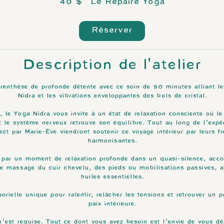
canadiens
40 $
Le Repaire Yoga
Réserver
Description de l'atelier
renthèse de profonde détente avec ce soin de 90 minutes alliant le
Nidra et les vibrations enveloppantes des bols de cristal.
 le Yoga Nidra vous invite à un état de relaxation consciente où l
et le système nerveux retrouve son équilibre. Tout au long de l’expé
rect par Marie-Ève viendront soutenir ce voyage intérieur par leurs 
harmonisantes.
 par un moment de relaxation profonde dans un quasi-silence, acc
ue massage du cuir chevelu, des pieds ou mobilisations passives, a
huiles essentielles.
orielle unique pour ralentir, relâcher les tensions et retrouver un 
paix intérieure.
’est requise. Tout ce dont vous avez besoin est l’envie de vous dép